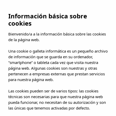
UMUSIC SHOP
Información básica sobre
cookies
HOME
»
SHOP
»
MADRID
»
Bienvenido/a a la información básica sobre las cookies
JACOB COLLIER: THE LIGHT FOR DAYS
de la página web.
Una cookie o galleta informática es un pequeño archivo
de información que se guarda en su ordenador,
“smartphone” o tableta cada vez que visita nuestra
página web. Algunas cookies son nuestras y otras
JACOB COLLIER: THE
pertenecen a empresas externas que prestan servicios
para nuestra página web.
LIGHT FOR DAYS
Las cookies pueden ser de varios tipos: las cookies
técnicas son necesarias para que nuestra página web
pueda funcionar, no necesitan de su autorización y son
las únicas que tenemos activadas por defecto.