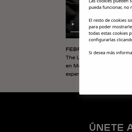
Las cookies pueden se
pueda funcionar, no n
El resto de cookies s
para poder mostrarle
todas estas cookies 
configurarlas clicand
FEBRERO 2026
Si desea más informa
The Last Dinner Party no
en Madrid. Los fans pudie
experiencia realmente me
ÚNETE 