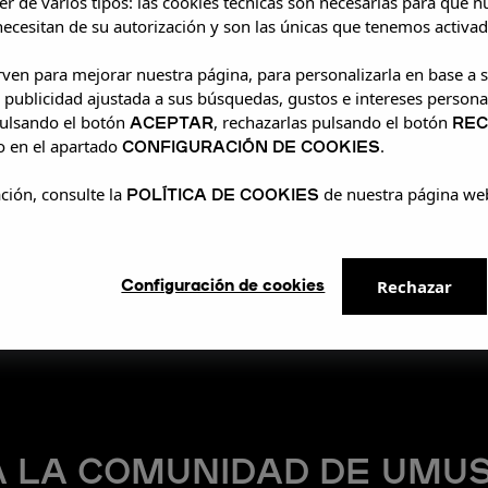
r de varios tipos: las cookies técnicas son necesarias para que 
ecesitan de su autorización y son las únicas que tenemos activad
irven para mejorar nuestra página, para personalizarla en base a s
 publicidad ajustada a sus búsquedas, gustos e intereses persona
ACEPTAR
RE
pulsando el botón
, rechazarlas pulsando el botón
CONFIGURACIÓN DE COOKIES
o en el apartado
.
POLÍTICA DE COOKIES
ción, consulte la
de nuestra página we
s acompañó en su pop-up en UMusic Shop Madrid, co
ron conocer a la banda en persona y conseguir sus f
morable.
Configuración de cookies
Rechazar
A LA COMUNIDAD DE UMUS