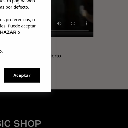
nuestra página web
as por defecto.
us preferencias, o
les. Puede aceptar
CHAZAR
o
b.
n motivo de su concierto
irmas, creando una
Aceptar
IC SHOP