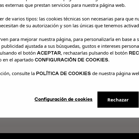
s externas que prestan servicios para nuestra página web.
r de varios tipos: las cookies técnicas son necesarias para que 
ecesitan de su autorización y son las únicas que tenemos activad
irven para mejorar nuestra página, para personalizarla en base a s
 publicidad ajustada a sus búsquedas, gustos e intereses persona
ACEPTAR
RE
pulsando el botón
, rechazarlas pulsando el botón
CONFIGURACIÓN DE COOKIES
o en el apartado
.
POLÍTICA DE COOKIES
ción, consulte la
de nuestra página we
party del álbum 'HOW DID I GET HERE?' de Louis Tom
donde los fans pudieron disfrutar del álbum en exc
es. Fue un placer compartir este evento con todos los
Configuración de cookies
Rechazar
celebrando juntos la pasión por la música. ¡Gracias 
n especial!