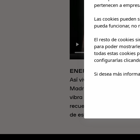
pertenecen a empresa
Las cookies pueden se
pueda funcionar, no n
El resto de cookies s
para poder mostrarle
todas estas cookies 
configurarlas clicand
ENERO 2026
Si desea más informa
Así vivimos la listening 
Madrid, un momento único 
vibra y sorpresas especial
recuerdos inolvidables y 
de esta experiencia algo ta