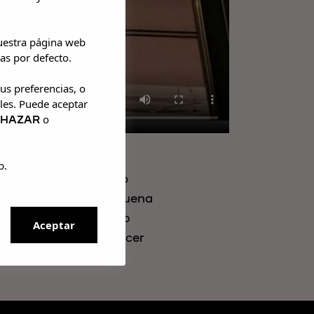
nuestra página web
as por defecto.
us preferencias, o
les. Puede aceptar
CHAZAR
o
b.
linson en UMusic Shop
lusiva, rodeados de buena
 que vinisteis, creando
Aceptar
por acompañarnos y hacer